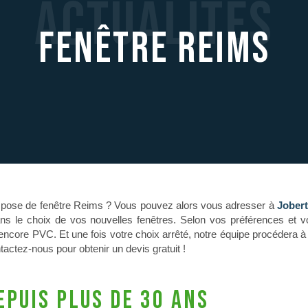
Actualités
Fenêtre Reims
 la pose de fenêtre Reims ? Vous pouvez alors vous adresser à
Jober
ns le choix de vos nouvelles fenêtres. Selon vos préférences et v
core PVC. Et une fois votre choix arrêté, notre équipe procédera à l’
tactez-nous pour obtenir un devis gratuit !
epuis plus de 30 ans