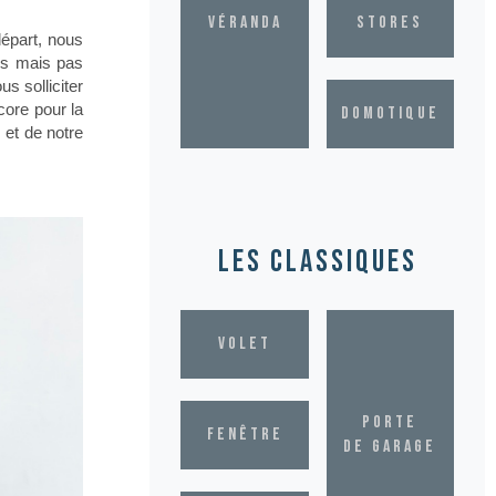
véranda
stores
départ, nous
ms mais pas
s solliciter
core pour la
domotique
 et de notre
les classiques
volet
Porte
fenêtre
de garage