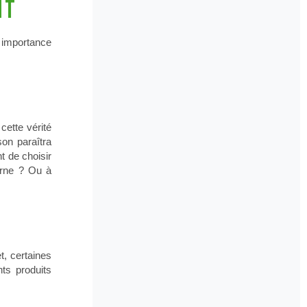
nt
n importance
cette vérité
on paraîtra
t de choisir
erne ? Ou à
, certaines
nts produits