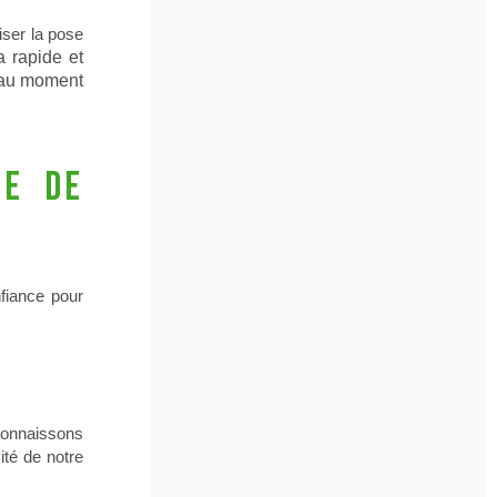
iser la pose
ra rapide et
é au moment
se de
fiance pour
connaissons
ité de notre