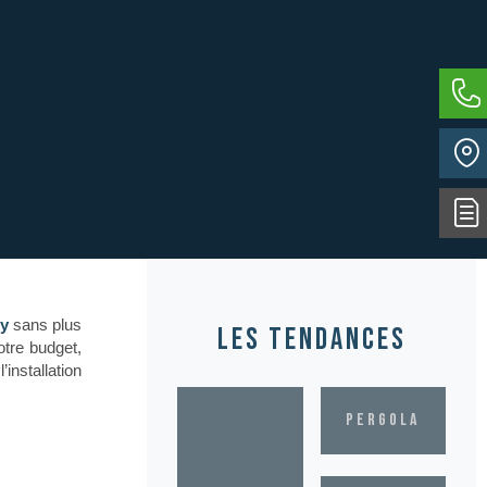
ty
sans plus
les tendances
otre budget,
installation
pergola