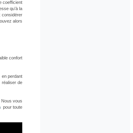
 coefficient
resse qu’à la
t considérer
pouvez alors
ible confort
, en perdant
réaliser de
s. Nous vous
s
pour toute