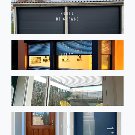
Porte
de garage
volet
fenêtre
porte