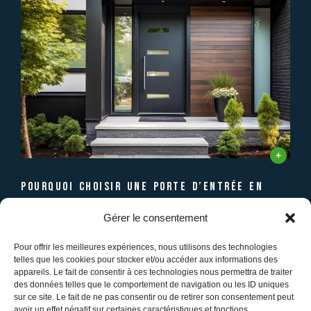
pourquoi choisir une porte d’entrée en
aluminium ?
Gérer le consentement
Vous le savez, la porte d'entrée est bien plus...
Pour offrir les meilleures expériences, nous utilisons des technologies
telles que les cookies pour stocker et/ou accéder aux informations des
appareils. Le fait de consentir à ces technologies nous permettra de traiter
Réseaux sociaux
des données telles que le comportement de navigation ou les ID uniques
sur ce site. Le fait de ne pas consentir ou de retirer son consentement peut
avoir un effet négatif sur certaines caractéristiques et fonctions.