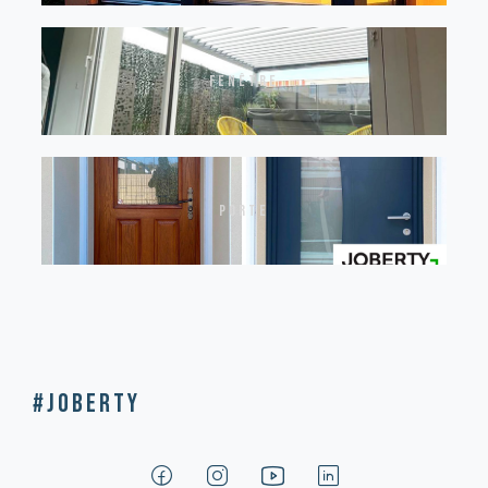
fenêtre
porte
#Joberty