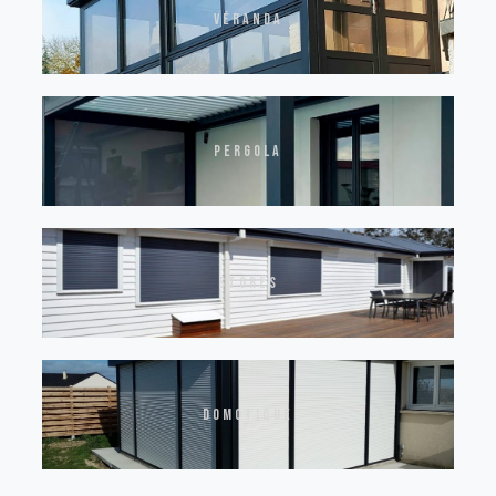
véranda
pergola
stores
domotique