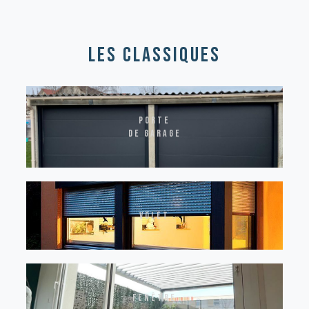
les classiques
Porte
de garage
volet
fenêtre