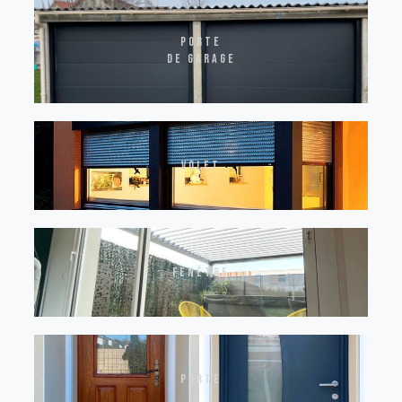
Porte
de garage
volet
fenêtre
porte